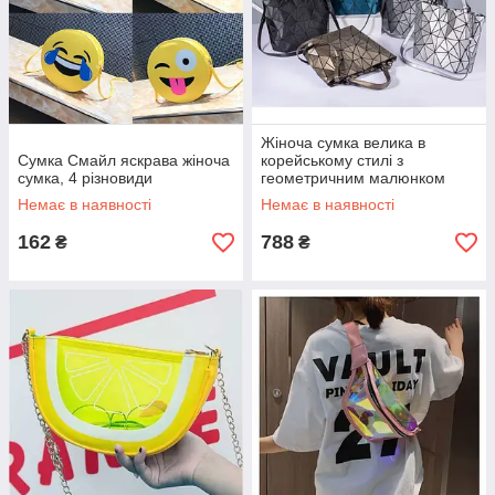
Жіноча сумка велика в
Сумка Смайл яскрава жіноча
корейському стилі з
сумка, 4 різновиди
геометричним малюнком
Немає в наявності
Немає в наявності
162
788
₴
₴