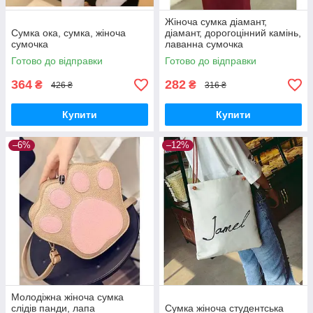
Жіноча сумка діамант,
Сумка ока, сумка, жіноча
діамант, дорогоцінний камінь,
сумочка
лаванна сумочка
Готово до відправки
Готово до відправки
364
282
₴
₴
426 ₴
316 ₴
Купити
Купити
–6%
–12%
Молодіжна жіноча сумка
слідів панди, лапа
Сумка жіноча студентська