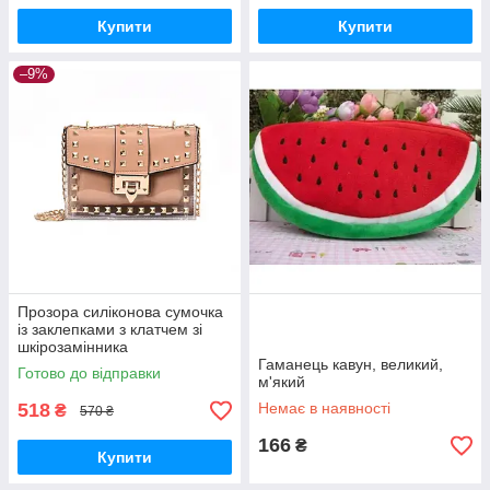
Купити
Купити
–9%
Прозора силіконова сумочка
із заклепками з клатчем зі
шкірозамінника
Гаманець кавун, великий,
Готово до відправки
м'який
518
Немає в наявності
₴
570 ₴
166
₴
Купити