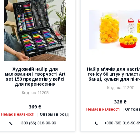
Художній набір для
Набір м'ячів для насті
малювання і творчості Art
тенісу 60 штук у пласт
set 150 предметів у кейсі
банці, кульки для пінг
для перенесення
ua-11207
ua-11208
328 ₴
369 ₴
Немає в наявності
Оптом і
Немає в наявності
Оптом і в роздріб
+380 (66) 316-90-99
+380 (66) 316-90-9