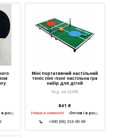
ного
Міні портативний настільний
хлом
теніс пінг-понг настільна гра
нгу
набір для дітей
ua-11206
841 ₴
 в роздріб
Немає в наявності
Оптом і в роздріб
9
+380 (66) 316-90-99