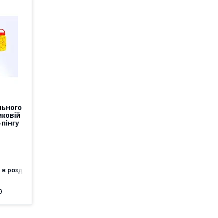
льного
иковій
-пінгу
 в роздріб
9