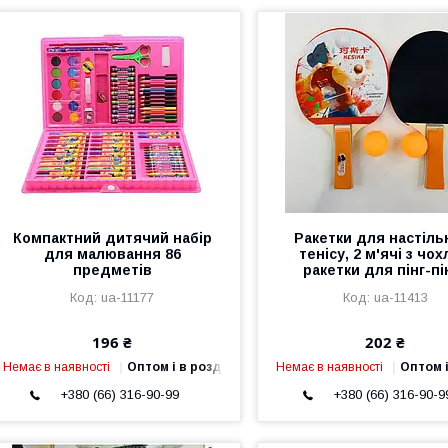
Компактний дитячий набір
Ракетки для настіль
для малювання 86
тенісу, 2 м'ячі з чо
предметів
ракетки для пінг-пі
ua-11177
ua-11413
196 ₴
202 ₴
Немає в наявності
Оптом і в роздріб
Немає в наявності
Оптом і
+380 (66) 316-90-99
+380 (66) 316-90-9