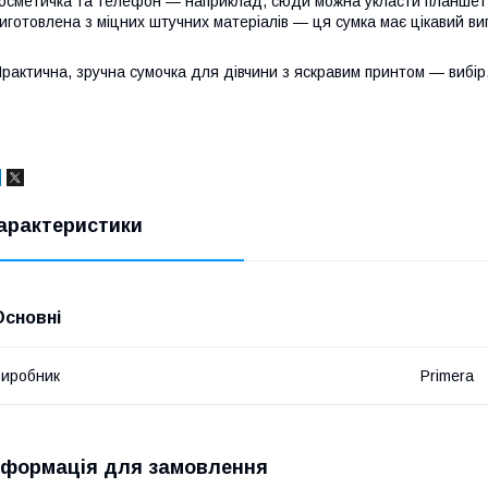
осметичка та телефон — наприклад, сюди можна укласти планшет 
иготовлена з міцних штучних матеріалів — ця сумка має цікавий ви
рактична, зручна сумочка для дівчини з яскравим принтом — вибір,
арактеристики
Основні
иробник
Primera
нформація для замовлення