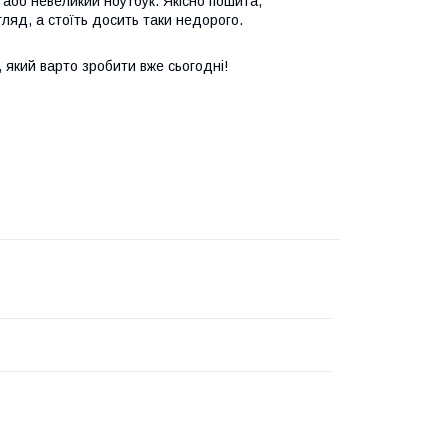
або невеликий ноутбук. Якісно пошита,
гляд, а стоїть досить таки недорого.
 який варто зробити вже сьогодні!