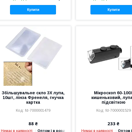
Купити
Купити
Збільшувальне скло 3X лупа,
Мікроскоп 60-100
10шт, лінза Френеля, гнучка
кишеньковий, лупа
картка
підсвіткою
fd-7000001479
fd-7000001529
88 ₴
233 ₴
Немає в наявності
Оптом і в роздріб
Немає в наявності
Оптом і