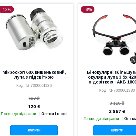
–12%
–8%
Мікроскоп 60X кишеньковий,
Бінокулярні збільшув
лупа з підсвіткою
окуляри лупа 3.5x 42
підсвіткою і АКБ 180
fd-7000001136
fd-7000001380
137 ₴
3 126 ₴
120 ₴
2 867 ₴
Готово до відправки
Оптом і в роздріб
Готово до відправки
Оптом
Купити
Купити