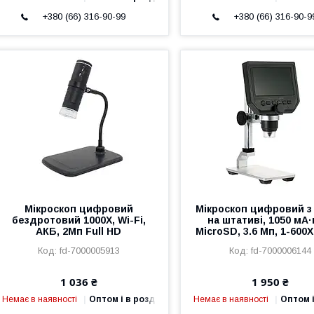
+380 (66) 316-90-99
+380 (66) 316-90-9
Мікроскоп цифровий
Мікроскоп цифровий з 
бездротовий 1000X, Wi-Fi,
на штативі, 1050 мА·
АКБ, 2Мп Full HD
MicroSD, 3.6 Мп, 1-600X
fd-7000005913
fd-7000006144
1 036 ₴
1 950 ₴
Немає в наявності
Оптом і в роздріб
Немає в наявності
Оптом і