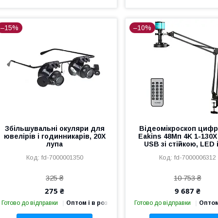
–15%
–10%
Збільшувальні окуляри для
Відеомікроскоп циф
ювелірів і годинникарів, 20X
Eakins 48Мп 4K 1-130X
лупа
USB зі стійкою, LED 
fd-7000001350
fd-7000006312
325 ₴
10 753 ₴
275 ₴
9 687 ₴
Готово до відправки
Оптом і в роздріб
Готово до відправки
Оптом