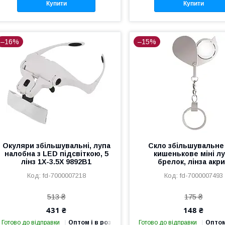
Купити
Купити
–16%
–15%
Окуляри збільшувальні, лупа
Скло збільшувальне
налобна з LED підсвіткою, 5
кишенькове міні л
лінз 1X-3.5X 9892B1
брелок, лінза акр
fd-7000007218
fd-7000007493
513 ₴
175 ₴
431 ₴
148 ₴
Готово до відправки
Оптом і в роздріб
Готово до відправки
Оптом