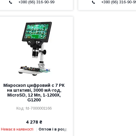
+380 (66) 316-90-99
+380 (66) 316-90-9
Мікроскоп цифровий c 7 РК
на штативі, 3000 мА·год,
MicroSD, 12 Мп, 1-1200X,
G1200
fd-7000001166
4 278 ₴
Немає в наявності
Оптом і в роздріб