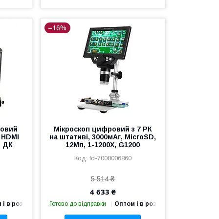
–16%
ровий
Мікроскоп цифровий з 7 РК
 HDMI
на штативі, 3000мАг, MicroSD,
і ДК
12Мп, 1-1200X, G1200
fd-7000006860
5 514 ₴
4 633 ₴
 і в роздріб
Готово до відправки
Оптом і в роздріб