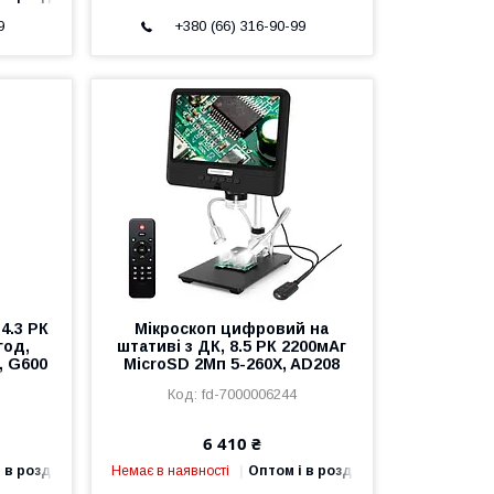
9
+380 (66) 316-90-99
4.3 РК
Мікроскоп цифровий на
год,
штативі з ДК, 8.5 РК 2200мАг
, G600
MicroSD 2Мп 5-260X, AD208
fd-7000006244
6 410 ₴
 в роздріб
Немає в наявності
Оптом і в роздріб