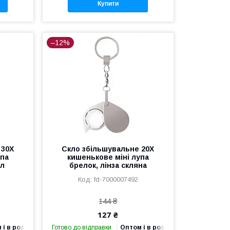
Купити
–12%
 30X
Скло збільшувальне 20X
упа
кишенькове міні лупа
ил
брелок, лінза скляна
fd-7000007492
144 ₴
127 ₴
 і в роздріб
Готово до відправки
Оптом і в роздріб