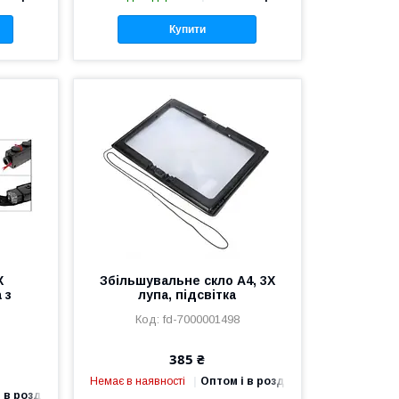
Купити
X
Збільшувальне скло A4, 3X
 з
лупа, підсвітка
fd-7000001498
385 ₴
Немає в наявності
Оптом і в роздріб
 в роздріб