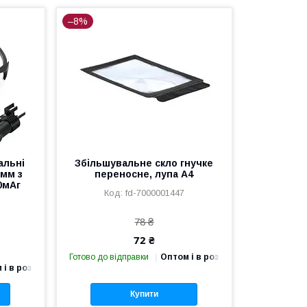
–8%
альні
Збільшувальне скло гнучке
0мм з
переносне, лупа A4
0мАг
fd-7000001447
78 ₴
72 ₴
Готово до відправки
Оптом і в роздріб
 і в роздріб
Купити