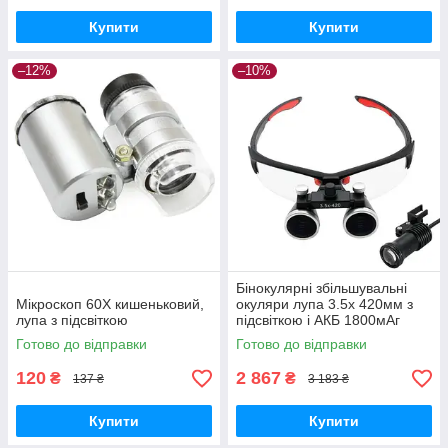
Купити
Купити
–12%
–10%
Бінокулярні збільшувальні
Мікроскоп 60X кишеньковий,
окуляри лупа 3.5x 420мм з
лупа з підсвіткою
підсвіткою і АКБ 1800мАг
Готово до відправки
Готово до відправки
120
2 867
₴
₴
137 ₴
3 183 ₴
Купити
Купити