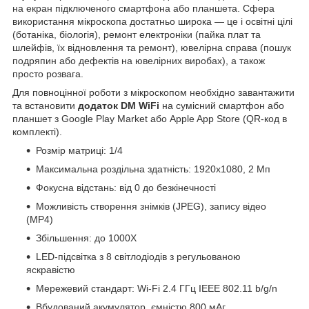
на екран підключеного смартфона або планшета. Сфера
використання мікроскопа достатньо широка — це і освітні цілі
(ботаніка, біологія), ремонт електроніки (пайка плат та
шлейфів, їх відновлення та ремонт), ювелірна справа (пошук
подряпин або дефектів на ювелірних виробах), а також
просто розвага.
Для повноцінної роботи з мікроскопом необхідно завантажити
та встановити
додаток DM WiFi
на сумісний смартфон або
планшет з Google Play Market або Apple App Store (QR-код в
комплекті).
Розмір матриці: 1/4
Максимальна роздільна здатність: 1920x1080, 2 Мп
Фокусна відстань: від 0 до безкінечності
Можливість створення знімків (JPEG), запису відео
(MP4)
Збільшення: до 1000X
LED-підсвітка з 8 світлодіодів з регульованою
яскравістю
Мережевий стандарт: Wi-Fi 2.4 ГГц IEEE 802.11 b/g/n
Вбудований акумулятор, ємністю 800 мАг