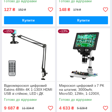
Готово до відправки
Готово до відправки
127
148
₴
₴
152 ₴
174 ₴
Купити
Купити
–15%
–13%
Відеомікроскоп цифровий
Мікроскоп цифровий з 7 РК
Eakins 48Мп 4K 1-130X HDMI
на штативі, 3000мАг,
USB зі стійкою, LED і ДК
MicroSD, 12Мп, 1-1200X,
G1200
Готово до відправки
Готово до відправки
9 687
4 633
₴
₴
11 334 ₴
5 328 ₴