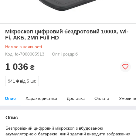
Мікроскоп цифровий бездротовий 1000X, Wi-
Fi, АКБ, 2Мп Full HD
Немає в наявності
Код: fd-7000005913
Опт і роздріб
1 036
₴
941 ₴
від 5 шт.
Опис
Характеристики
Доставка
Оплата
Умови п
Опис
Безпровідний цифровий мікроскоп з вбудованою
акумуляторною батареєю, який здатний виводити зображення