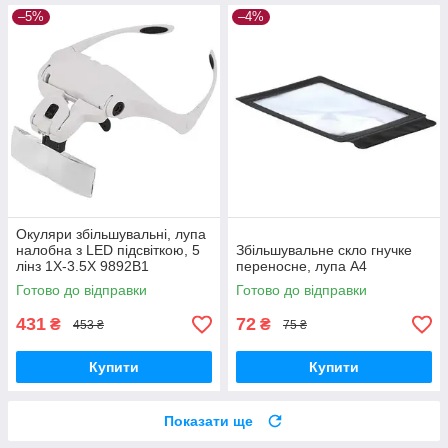
–5%
–4%
Окуляри збільшувальні, лупа
налобна з LED підсвіткою, 5
Збільшувальне скло гнучке
лінз 1X-3.5X 9892B1
переносне, лупа A4
Готово до відправки
Готово до відправки
431
72
₴
₴
453 ₴
75 ₴
Купити
Купити
Показати ще