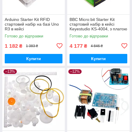
Arduino Starter Kit RFID
BBC Micro:bit Starter Kit
стартовий набір на базі Uno
стартовий набір в кейсі
R3 в кейсі
Keyestudio KS-4004, з платою
розробки
Готово до відправки
Готово до відправки
1 182
4 177
₴
₴
1 383 ₴
4 846 ₴
Купити
Купити
–13%
–12%