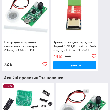
Набір для збирання
Тригер швидкої зарядки
зволожувача повітря
Type-C PD QC 5-20В, Dial-
20мм, 5В MicroUSB,
код, до 100Вт, CH224K
ультразвуковий
44
₴
47 ₴
72
₴
Купити
Акційні пропозиції та новинки
–17%