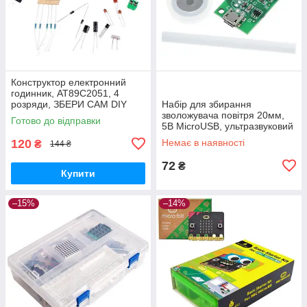
Конструктор електронний
годинник, AT89C2051, 4
розряди, ЗБЕРИ САМ DIY
Набір для збирання
зволожувача повітря 20мм,
Готово до відправки
5В MicroUSB, ультразвуковий
120
Немає в наявності
₴
144 ₴
72
₴
Купити
–15%
–14%