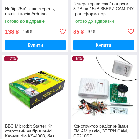
Генератор високої напруги
Набір 75в1 з шестерень,
3.7В на 15кВ ЗБЕРИ САМ DIY
шківів і пасів Arduino
трансформатор
Готово до відправки
Готово до відправки
138
85
₴
₴
159 ₴
97 ₴
Купити
Купити
–12%
–9%
BBC Micro:bit Starter Kit
Конструктор радіоприймач
стартовий набір в кейсі
FM АМ радіо, ЗБЕРИ САМ,
Keyestudio KS-4003, без
СF210SP