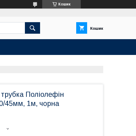
Кошик
Кошик
 трубка Поліолефін
0/45мм, 1м, чорна