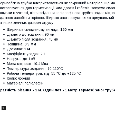
ермозбіжна трубка використовується як покривний матеріал, що має 
астосовується для герметизації жил дротів і кабелів, зокрема сило
авдяки гнучкості, після зсідання поліолефінова трубка надає міцно
датною запобігти горінню. Широко застосовується як армувальний 
а інших хімічних джерел струму.
Ширина в складеному вигляді:
150 мм
Діаметр до зсідання: 90 мм
Діаметр після зсідання: 45 мм
Товщина:
0.3 мм
Довжина: 1
м
Коефіцієнт усадки: 2:1
Напруга: до 1 кВ
Межа міцності: 10.4 Мпа
Температура зсідання: 70-110°C
Робоча температура: від -55 °C до +125 °C
Колір: чорний
Матеріал: поліолефін
ратність різання - 1 м. Один лот - 1 метр термозбіжної труб