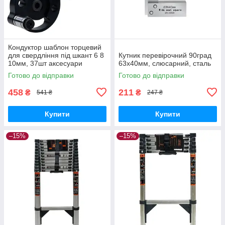
Кондуктор шаблон торцевий
для свердління під шкант 6 8
Кутник перевірочний 90град
10мм, 37шт аксесуари
63x40мм, слюсарний, сталь
Готово до відправки
Готово до відправки
458
211
₴
₴
541 ₴
247 ₴
Купити
Купити
–15%
–15%