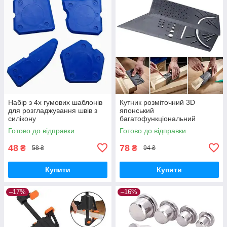
Набір з 4х гумових шаблонів
Кутник розміточний 3D
для розгладжування швів з
японський
силікону
багатофункціональний
кутовий шаблон
Готово до відправки
Готово до відправки
48
78
₴
₴
58 ₴
94 ₴
Купити
Купити
–17%
–16%