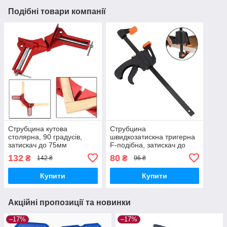
Подібні товари компанії
Струбцина кутова
Струбцина
столярна, 90 градусів,
швидкозатискна тригерна
затискач до 75мм
F-подібна, затискач до
103мм
132
80
₴
₴
142 ₴
96 ₴
Купити
Купити
Акційні пропозиції та новинки
–17%
–17%