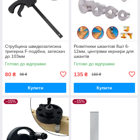
Струбцина швидкозатискна
Розмітники шкантові 8шт 6-
тригерна F-подібна, затискач
12мм, центрівки кернери для
до 103мм
шкантів
Готово до відправки
Готово до відправки
80
135
₴
₴
96 ₴
160 ₴
Купити
Купити
–15%
–15%