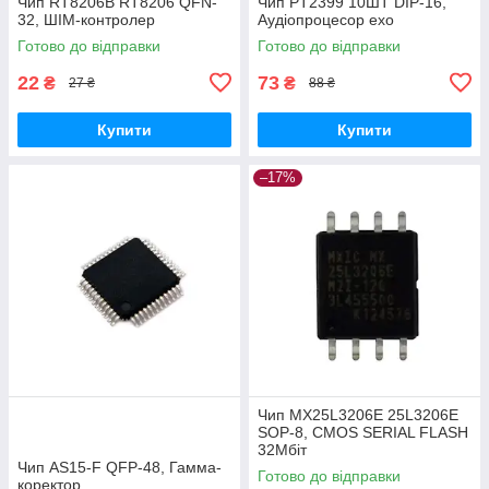
Чип RT8206B RT8206 QFN-
Чип PT2399 10ШТ DIP-16,
32, ШІМ-контролер
Аудіопроцесор ехо
Готово до відправки
Готово до відправки
22
73
₴
₴
27 ₴
88 ₴
Купити
Купити
–17%
Чип MX25L3206E 25L3206E
SOP-8, CMOS SERIAL FLASH
32Мбіт
Чип AS15-F QFP-48, Гамма-
Готово до відправки
коректор