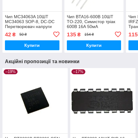
Чип MC34063A 10ШТ
Чип BTA16-600B 10ШТ
Чип
MC34063 SOP-8, DC-DC
TO-220, Симистор тріак
IRFZ
Перетворювач напруги
600В 16А 50мА
Тран
кана
42
135
115
₴
₴
50 ₴
154 ₴
Купити
Купити
Акційні пропозиції та новинки
–19%
–17%