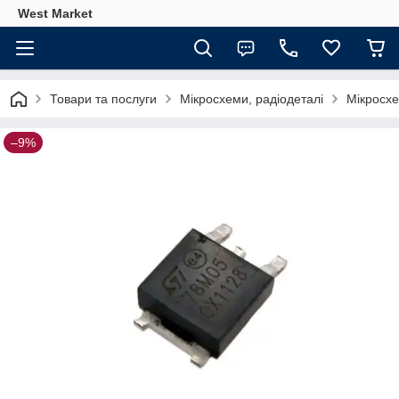
West Market
Товари та послуги
Мікросхеми, радіодеталі
Мікросх
–9%