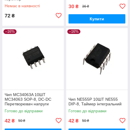
Немає в наявності
30
₴
36 ₴
72
₴
Купити
–16%
–16%
Чип MC34063A 10ШТ
MC34063 SOP-8, DC-DC
Чип NE555P 10ШТ NE555
Перетворювач напруги
DIP-8, Таймер інтегральний
Готово до відправки
Готово до відправки
42
42
₴
₴
50 ₴
50 ₴