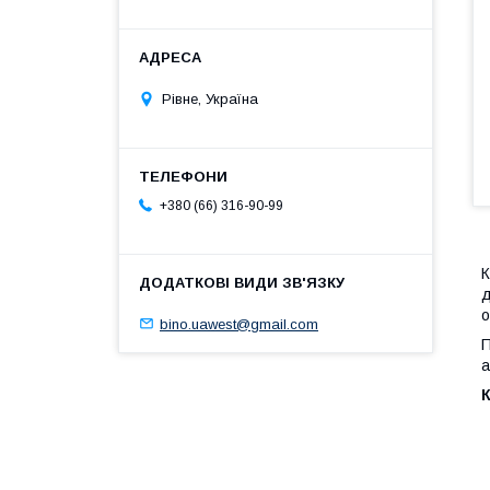
Рівне, Україна
+380 (66) 316-90-99
К
д
о
bino.uawest@gmail.com
П
а
К