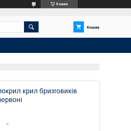
Кошик
Кошик
окрил крил бризговиків
червоні