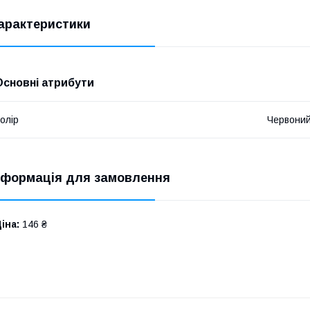
арактеристики
Основні атрибути
олір
Червони
нформація для замовлення
іна:
146 ₴