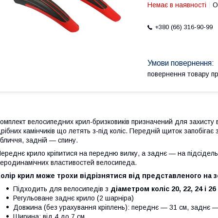
Немає в наявності
О
+380 (66) 316-90-99
повернення товару п
омплект велосипедних крил-бризковиків призначений для захисту ве
рібних камінчиків що летять з-під коліс. Передній щиток запобігає
бличчя, задній — спину.
ереднє крило кріпитися на передню вилку, а заднє — на підсідел
еродинамічних властивостей велосипеда.
олір крил може трохи відрізнятися від представленого на з
Підходить для велосипедів з
діаметром коліс 20, 22, 24 і 2
Регульоване заднє крило (2 шарніра)
Довжина (без урахування кріплень): переднє — 31 см, заднє —
Ширина: від 4 до 7 см