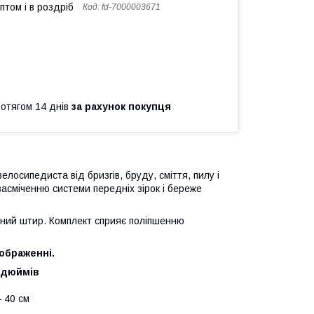
птом і в роздріб
Код:
fd-7000003671
ротягом 14 днів
за рахунок покупця
лосипедиста від бризгів, бруду, сміття, пилу і
 засміченню системи передніх зірок і береже
ьний штир. Комплект сприяє поліпшенню
ображенні.
6 дюймів
 40 см