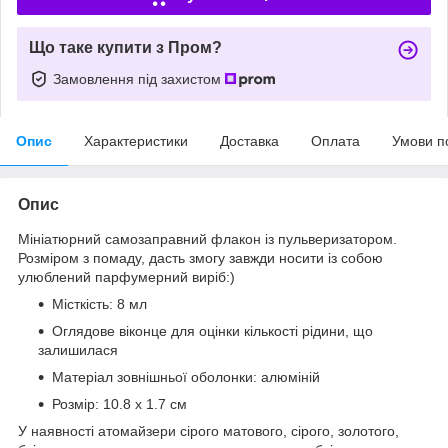
Що таке купити з Пром?
Замовлення під захистом
Опис
Характеристики
Доставка
Оплата
Умови п
Опис
Мініатюрний самозаправний флакон із пульверизатором.
Розміром з помаду, дасть змогу завжди носити із собою
улюблений парфумерний виріб:)
Місткість: 8 мл
Оглядове віконце для оцінки кількості рідини, що
залишилася
Матеріал зовнішньої оболонки: алюміній
Розмір: 10.8 х 1.7 см
У наявності атомайзери сірого матового, сірого, золотого,