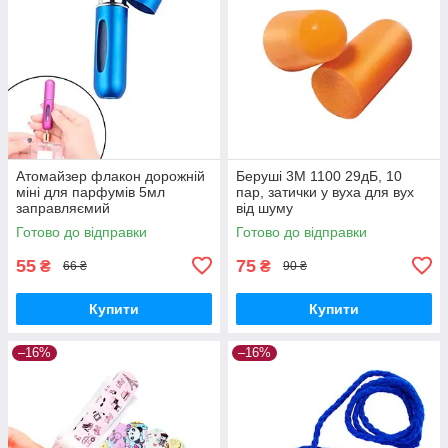
Атомайзер флакон дорожній
Беруші 3M 1100 29дБ, 10
міні для парфумів 5мл
пар, затички у вуха для вух
заправляємий
від шуму
Готово до відправки
Готово до відправки
55
75
₴
₴
66 ₴
90 ₴
Купити
Купити
–16%
–16%