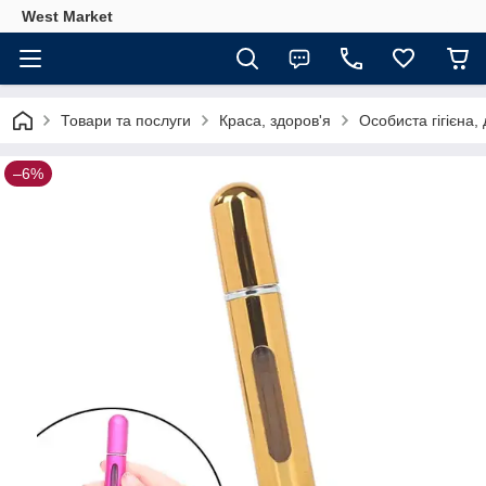
West Market
Товари та послуги
Краса, здоров'я
Особиста гігієна,
–6%