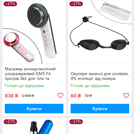
–17%
–17%
Масажер антицелюлітний
ультразвуковий EMS ІЧ-
Окуляри захисні для солярію,
прогрів 3в1 для тіла та
IPL епіляції, від лазера
обличчя
Готово до відправки
Готово до відправки
836
60
₴
₴
1 004 ₴
72 ₴
Купити
Купити
–17%
–17%