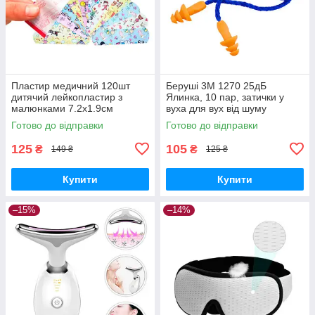
Пластир медичний 120шт
Беруші 3M 1270 25дБ
дитячий лейкопластир з
Ялинка, 10 пар, затички у
малюнками 7.2x1.9см
вуха для вух від шуму
Готово до відправки
Готово до відправки
125
105
₴
₴
149 ₴
125 ₴
Купити
Купити
–15%
–14%