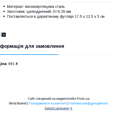
Матеріал: високовуглецева сталь
Хвостовик: циліндричний, D=6.35 мм
Поставляється в дерев'яному футлярі 17.5 х 12.5 х 5 см
нформація для замовлення
іна:
891 ₴
Сайт створений на маркетплейсі
Prom.ua
West Market |
Поскаржитися на контент
|
Політика конфіденційності
Select Language
▼