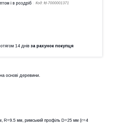
птом і в роздріб
Код:
fd-7000001371
ротягом 14 днів
за рахунок покупця
 на основі деревини.
м, R=9.5 мм, римський профіль D=25 мм (r=4