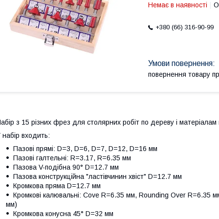
Немає в наявності
О
+380 (66) 316-90-99
повернення товару п
абір з 15 різних фрез для столярних робіт по дереву і матеріалам
 набір входить:
Пазові прямі: D=3, D=6, D=7, D=12, D=16 мм
Пазові галтельні: R=3.17, R=6.35 мм
Пазова V-подібна 90° D=12.7 мм
Пазова конструкційна "ластівчинин хвіст" D=12.7 мм
Кромкова пряма D=12.7 мм
Кромкові калювальні: Cove R=6.35 мм, Rounding Over R=6.35 м
мм)
Кромкова конусна 45° D=32 мм