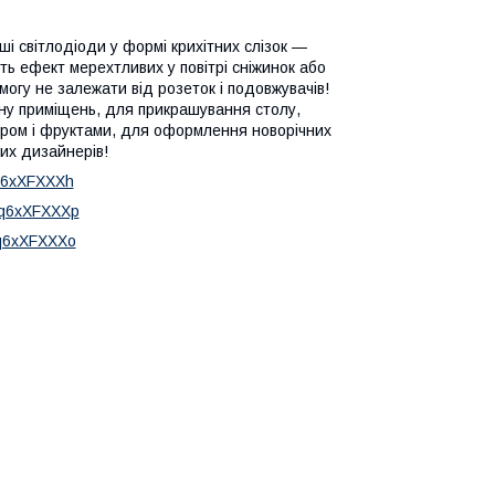
і світлодіоди у формі крихітних слізок —
ь ефект мерехтливих у повітрі сніжинок або
могу не залежати від розеток і подовжувачів!
ну приміщень, для прикрашування столу,
кором і фруктами, для оформлення новорічних
них дизайнерів!