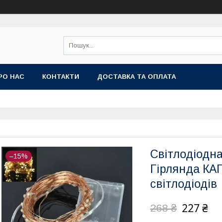
РО НАС
КОНТАКТИ
ДОСТАВКА ТА ОПЛАТА
Світлодіодна
–15%
Гірлянда КА
світлодіодів
227 ₴
268 ₴