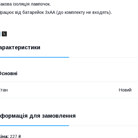
акова ізоляція лампочок.
рацює від батарейок 3хАА (до комплекту не входять).
арактеристики
Основні
Стан
Новий
нформація для замовлення
іна:
227 ₴