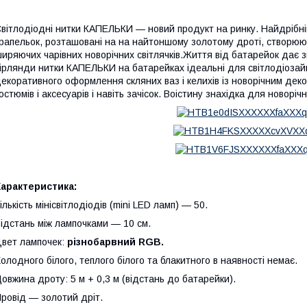
вітлодіодні нитки КАПЕЛЬКИ — новий продукт на ринку. Найдрібніш
рапельок, розташовані на на найтоншому золотому дроті, створюют
иряючих чарівних новорічних світлячків.Життя від батарейок дає з
ірлянди нитки КАПЕЛЬКИ на батарейках ідеальні для світлодіозай
екоративного оформлення скляних ваз і келихів із новорічним де
остюмів і аксесуарів і навіть зачісок. Воістину знахідка для новоріч
арактеристика:
ількість мінісвітлодіодів (mini LED ламп) — 50.
ідстань між лампочками — 10 см.
вет лампочек:
різнобарвний RGB.
олодного білого, теплого білого та блакитного в наявності немає.
овжина дроту: 5 м + 0,3 м (відстань до батарейки).
ровід — золотий дріт.