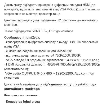
Дасть змогу під'єднати пристрої з цифровим виходом HDMI до
пристроїв, що мають аналоговий вхід VGA V-Sub (15 pin), вивести
зображення на монітор, проєктор тощо.
Ідеально підходить для під'єднання T2 приставок до звичайного
монітора.
Також під'єднуємо SONY PS2, PS3 до монітора
Особливості hdmi2vga:
- конвертування цифрового сигналу з входу HDMI на аналоговий
вихід VGA;
- є можливе подавання зовнішнього живлення;
- підтримка роздільних здатностей 720P/1080i/1080P;
- VGA-виведення роздільних здатностей: 640 x 480 ~ 1920X1200;
- HDMI роздільної здатності: 480i/576i/480p/576p/720p/1080i/1080p
(Автоматически);
VGA vedio OUTPUT: 640 x 480 ~ 1920X1200, ALL common
resolution
Ідиальний варіант для під'єднання sony playstation до
звичайного монітора
Комплект постачання:
- Конвертер hdmi в vga