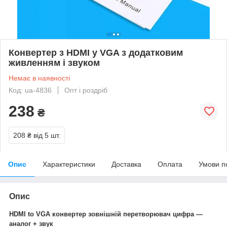
Конвертер з HDMI у VGA з додатковим
живленням і звуком
Немає в наявності
Код: ua-4836
Опт і роздріб
238
₴
208 ₴
від 5 шт.
Опис
Характеристики
Доставка
Оплата
Умови п
Опис
HDMI to VGA конвертер зовнішній перетворювач цифра —
аналог + звук