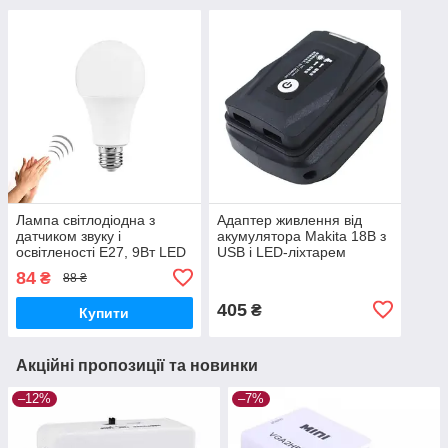
Лампа світлодіодна з
Адаптер живлення від
датчиком звуку і
акумулятора Makita 18В з
освітленості E27, 9Вт LED
USB і LED-ліхтарем
84
₴
88 ₴
405
₴
Купити
Акційні пропозиції та новинки
–12%
–7%