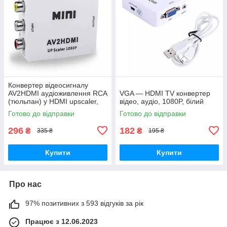
Конвертер відеосигналу
AV2HDMI аудіоживлення RCA
VGA — HDMI TV конвертер
(тюльпан) у HDMI upscaler,
відео, аудіо, 1080P, білий
FullHD перетворювач
Готово до відправки
Готово до відправки
296
182
₴
₴
335 ₴
195 ₴
Купити
Купити
Про нас
97% позитивних з 593 відгуків за рік
Працює з 12.06.2023