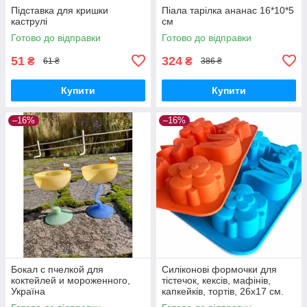
Підставка для кришки
Піала тарілка ананас 16*10*5
каструлі
см
Готово до відправки
Готово до відправки
51
324
₴
₴
61 ₴
386 ₴
Купити
Купити
–16%
–16%
Бокал с пчелкой для
Силіконові формочки для
коктейлей и мороженного,
тістечок, кексів, мафінів,
Україна
капкейків, тортів, 26х17 см.
квіти тюльпанів