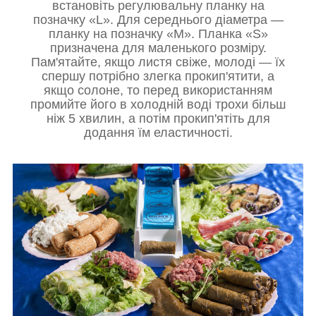
встановіть регулювальну планку на
позначку «L». Для середнього діаметра —
планку на позначку «М». Планка «S»
призначена для маленького розміру.
Пам'ятайте, якщо листя свіже, молоді — їх
спершу потрібно злегка прокип'ятити, а
якщо солоне, то перед використанням
промийте його в холодній воді трохи більш
ніж 5 хвилин, а потім прокип'ятіть для
додання їм еластичності.