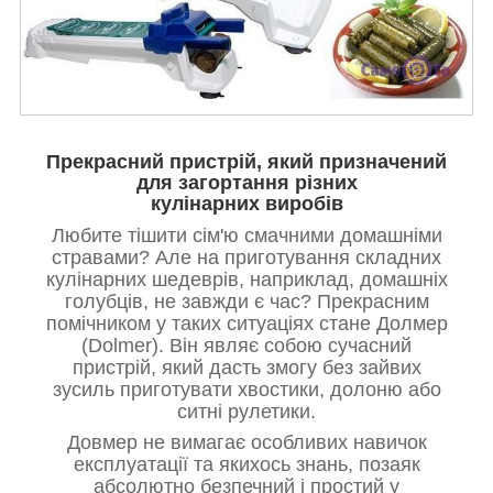
Прекрасний пристрій, який призначений
для загортання різних
кулінарних виробів
Любите тішити сім'ю смачними домашніми
стравами? Але на приготування складних
кулінарних шедеврів, наприклад, домашніх
голубців, не завжди є час? Прекрасним
помічником у таких ситуаціях стане
Долмер
(Dolmer)
. Він являє собою сучасний
пристрій, який дасть змогу без зайвих
зусиль приготувати хвостики, долоню або
ситні рулетики.
Довмер не вимагає особливих навичок
експлуатації та якихось знань, позаяк
абсолютно безпечний і простий у