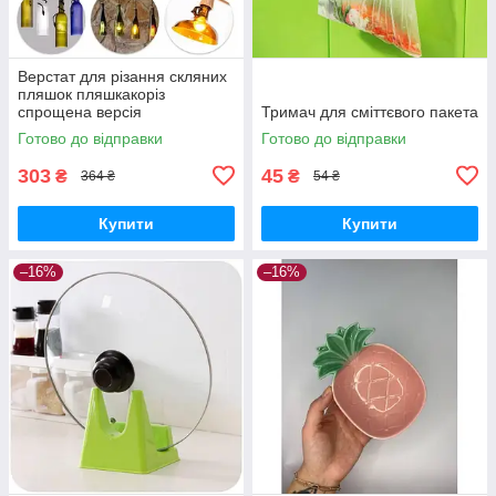
Верстат для різання скляних
пляшок пляшкакоріз
спрощена версія
Тримач для сміттєвого пакета
Готово до відправки
Готово до відправки
303
45
₴
₴
364 ₴
54 ₴
Купити
Купити
–16%
–16%