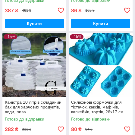
Готово до відправки
Готово до відправки
387
86
₴
₴
461 ₴
102 ₴
Купити
Купити
–15%
–15%
Каністра 10 літрів складаний
Силіконові формочки для
бак для харчових продуктів,
тістечок, кексів, мафінів,
води, пива
капкейків, тортів, 26х17 см.
Готово до відправки
Готово до відправки
282
80
₴
₴
333 ₴
94 ₴