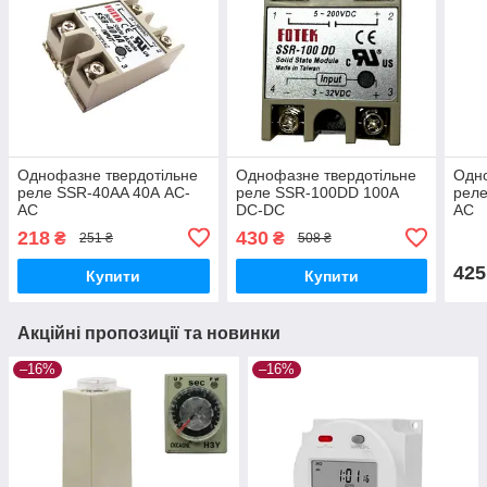
Однофазне твердотільне
Однофазне твердотільне
Одно
реле SSR-40AA 40А AC-
реле SSR-100DD 100А
реле
AC
DC-DC
AC
218
430
₴
₴
251 ₴
508 ₴
425
Купити
Купити
Акційні пропозиції та новинки
–16%
–16%