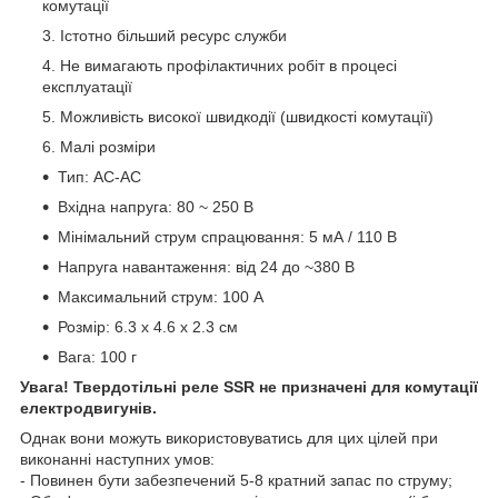
комутації
Істотно більший ресурс служби
Не вимагають профілактичних робіт в процесі
експлуатації
Можливість високої швидкодії (швидкості комутації)
Малі розміри
Тип: АC-AC
Вхідна напруга: 80 ~ 250 В
Мінімальний струм спрацювання: 5 мА / 110 В
Напруга навантаження: від 24 до ~380 В
Максимальний струм: 100 А
Розмір: 6.3 х 4.6 х 2.3 см
Вага: 100 г
Увага! Твердотільні реле SSR не призначені для комутації
електродвигунів.
Однак вони можуть використовуватись для цих цілей при
виконанні наступних умов:
- Повинен бути забезпечений 5-8 кратний запас по струму;