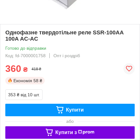
Однофазне твердотільне реле SSR-100АA
100A АC-AC
Готово до відправки
Код: fd-7000001758
Опт і роздріб
360
₴
418 ₴
Економія
58 ₴
353 ₴
від 10 шт.
Купити
або
Купити з