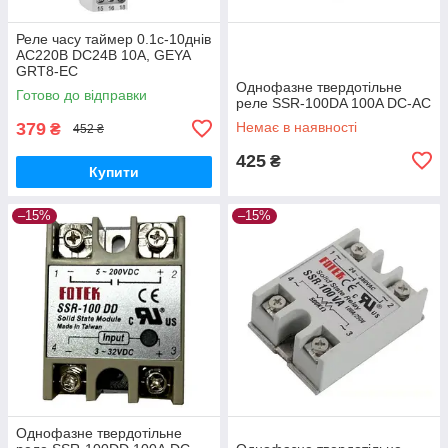
Реле часу таймер 0.1с-10днів
AC220В DC24В 10A, GEYA
GRT8-EC
Однофазне твердотільне
Готово до відправки
реле SSR-100DA 100A DC-AC
379
Немає в наявності
₴
452 ₴
425
₴
Купити
–15%
–15%
Однофазне твердотільне