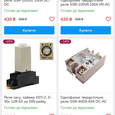
реле SSR-100DD 100А DC-
Однофазне твердотільне
DC
реле SSR-100VA 100A VR-AC
Готово до відправки
Готово до відправки
430
430
₴
₴
508 ₴
508 ₴
Купити
Купити
–15%
–14%
Реле часу, таймер H3Y-2, 0-
Однофазне твердотільне
30с 12В 5А на DIN-рейку
реле SSR-40DA 40А DC-AC
Готово до відправки
Готово до відправки