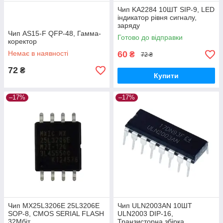
Чип KA2284 10ШТ SIP-9, LED
індикатор рівня сигналу,
заряду
Чип AS15-F QFP-48, Гамма-
Готово до відправки
коректор
Немає в наявності
60
₴
72 ₴
72
₴
Купити
–17%
–17%
Чип MX25L3206E 25L3206E
Чип ULN2003AN 10ШТ
SOP-8, CMOS SERIAL FLASH
ULN2003 DIP-16,
32Мбіт
Транзисторна збірка