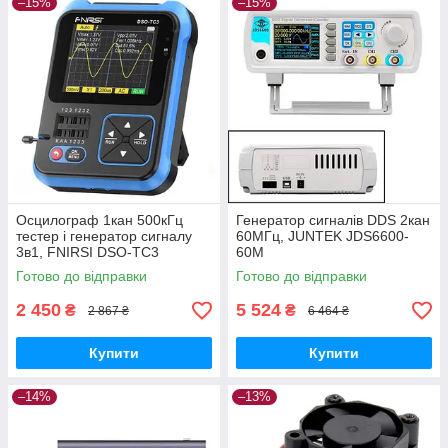
–15%
–15%
Осцилограф 1кан 500кГц
Генератор сигналів DDS 2кан
тестер і генератор сигналу
60МГц, JUNTEK JDS6600-
3в1, FNIRSI DSO-TC3
60M
Готово до відправки
Готово до відправки
2 450
5 524
₴
₴
2 867 ₴
6 464 ₴
Купити
Купити
–14%
–13%