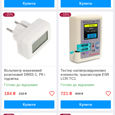
Купити
Купити
–15%
–15%
Вольтметр мережевий
Тестер напівпровідникових
розетковий DM55-1, РК і
елементів, транзисторів ESR
підсвітка
LCR-TC1
Готово до відправки
Готово до відправки
184
721
₴
₴
216 ₴
844 ₴
Купити
Купити