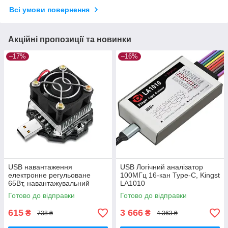
Всі умови повернення
Акційні пропозиції та новинки
–17%
–16%
USB навантаження
USB Логічний аналізатор
електронне регульоване
100МГц 16-кан Type-C, Kingst
65Вт, навантажувальний
LA1010
резистор Atorch
Готово до відправки
Готово до відправки
615
3 666
₴
₴
738 ₴
4 363 ₴