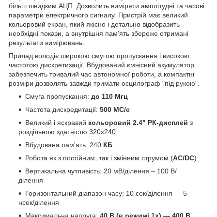
більш швидким АЦП. Дозволить виміряти амплітудні та часові
параметри електричного сигналу. Пристрій має великий
кольоровий екран, який якісно і детально відобразить
необхідні покази, а внутрішня пам’ять збереже отримані
результати вимірювань.
Прилад володіє широкою смугою пропускання і високою
частотою дискретизації. Вбудований ємнісний акумулятор
забезпечить тривалий час автономної роботи, а компактні
розміри дозволять завжди тримати осцилограф "під рукою".
Смуга пропускання:
до 110 Мгц
Частота дискредитації:
500 МС/с
Великий і яскравий
кольоровий 2.4" РК-дисплей
з
роздільною здатністю 320х240
Вбудована пам'ять: 240
КБ
Робота як з постійним, так і змінним струмом (
AC/DC
)
Вертикальна чутливість: 20 мВ/ділення – 100 В/
ділення
Горизонтальний діапазон часу: 10 сек/ділення — 5
нсек/ділення
Максимальна напруга: 4
0 В (в режимі 1х) — 400 В