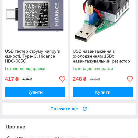
USB тестер струму напруги
USB навантаження з
ємності, Type-C, Hidance
охолодженням 15Вт,
HDC-085C
навантажувальний резистор
для тестера
Готово до відправки
Готово до відправки
417
248
₴
₴
484 ₴
286 ₴
Купити
Купити
Показати ще
Про нас