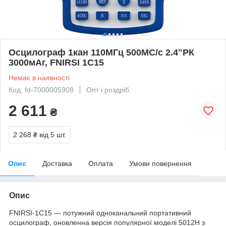
Осцилограф 1кан 110МГц 500МС/с 2.4"РК
3000мАг, FNIRSI 1C15
Немає в наявності
Код: fd-7000005908
Опт і роздріб
2 611
₴
2 268 ₴
від 5 шт.
Опис
Доставка
Оплата
Умови повернення
Опис
FNIRSI-1C15 — потужний одноканальний портативний
осцилограф, оновленна версія популярної моделі 5012H з