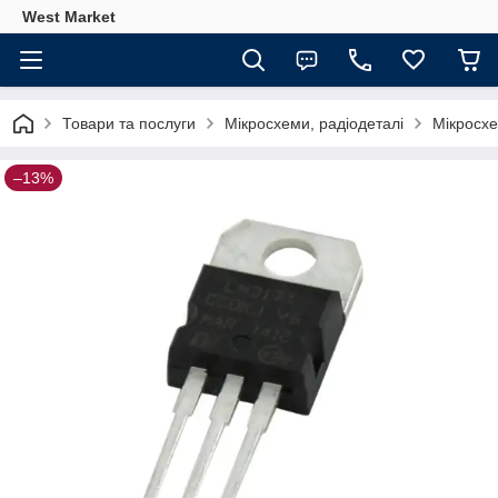
West Market
Товари та послуги
Мікросхеми, радіодеталі
Мікросх
–13%