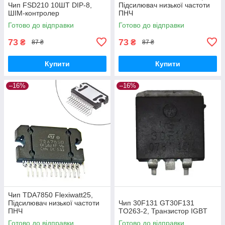
Чип FSD210 10ШТ DIP-8,
Підсилювач низької частоти
ШІМ-контролер
ПНЧ
Готово до відправки
Готово до відправки
73
73
₴
₴
87 ₴
87 ₴
Купити
Купити
–16%
–16%
Чип TDA7850 Flexiwatt25,
Підсилювач низької частоти
Чип 30F131 GT30F131
ПНЧ
TO263-2, Транзистор IGBT
Готово до відправки
Готово до відправки