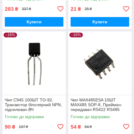
283
21
₴
₴
337 ₴
25 ₴
Купити
Купити
–16%
–16%
Чип C945 100ШТ TO-92,
Чип MAX485ESA 10ШТ
Транзистор біполярний NPN,
MAX485 SOP-8, Приймач-
підсилювач ВЧ
передавач RS422 RS485
Готово до відправки
Готово до відправки
90
54
₴
₴
107 ₴
64 ₴