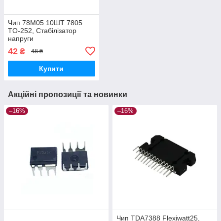
Чип 78M05 10ШТ 7805
TO-252, Стабілізатор
напруги
42
₴
48 ₴
Купити
Акційні пропозиції та новинки
–16%
–16%
Чип TDA7388 Flexiwatt25,