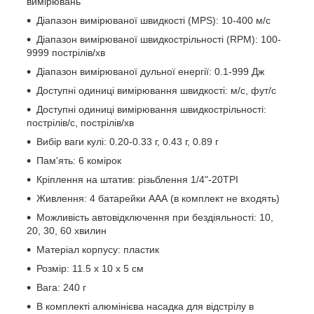
вимірювань
Діапазон вимірюваної швидкості (MPS): 10-400 м/с
Діапазон вимірюваної швидкострільності (RPM): 100-
9999 пострілів/хв
Діапазон вимірюваної дульної енергії: 0.1-999 Дж
Доступні одиниці вимірювання швидкості: м/с, фут/с
Доступні одиниці вимірювання швидкострільності:
пострілів/с, пострілів/хв
Вибір ваги кулі: 0.20-0.33 г, 0.43 г, 0.89 г
Пам'ять: 6 комірок
Кріплення на штатив: різьблення 1/4"-20TPI
Живлення: 4 батарейки ААА (в комплект не входять)
Можливість автовідключення при бездіяльності: 10,
20, 30, 60 хвилин
Матеріал корпусу: пластик
Розмір: 11.5 х 10 х 5 см
Вага: 240 г
В комплекті алюмінієва насадка для відстрілу в