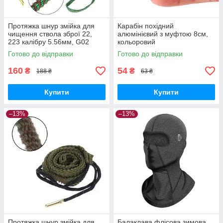
Протяжка шнур змійка для
Карабін похідний
чищення ствола зброї 22,
алюмінієвий з муфтою 8см,
223 калібру 5.56мм, G02
кольоровий
Готово до відправки
Готово до відправки
160
54
₴
₴
188 ₴
63 ₴
Купити
Купити
–13%
–13%
Протяжка шнур змійка для
Балаклава флісова зимова,