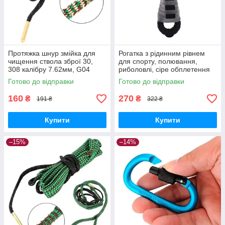
Протяжка шнур змійка для
Рогатка з рідинним рівнем
чищення ствола зброї 30,
для спорту, полювання,
308 калібру 7.62мм, G04
риболовлі, сіре обплетення
Готово до відправки
Готово до відправки
160
270
₴
₴
191 ₴
322 ₴
Купити
Купити
–15%
–14%