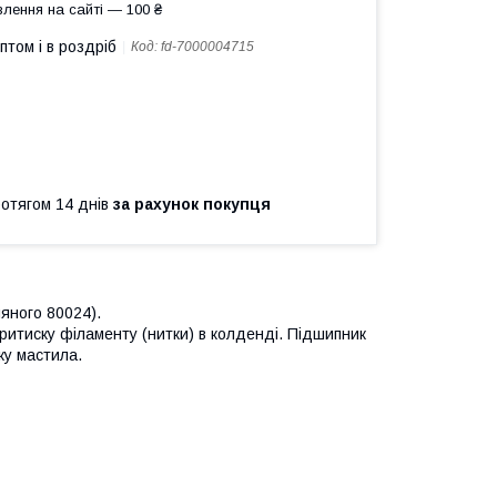
лення на сайті — 100 ₴
птом і в роздріб
Код:
fd-7000004715
ротягом 14 днів
за рахунок покупця
яного 80024).
ритиску філаменту (нитки) в колденді. Підшипник
ку мастила.