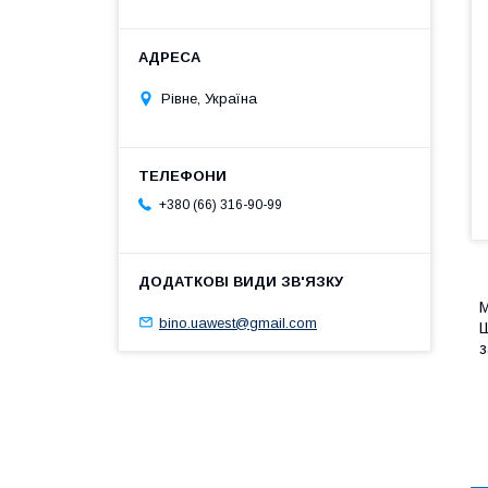
Рівне, Україна
+380 (66) 316-90-99
М
bino.uawest@gmail.com
Ш
з