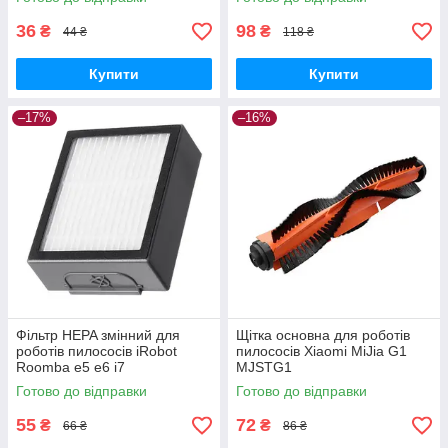
36
98
₴
₴
44 ₴
118 ₴
Купити
Купити
–17%
–16%
Фільтр HEPA змінний для
Щітка основна для роботів
роботів пилососів iRobot
пилососів Xiaomi MiJia G1
Roomba e5 e6 i7
MJSTG1
Готово до відправки
Готово до відправки
55
72
₴
₴
66 ₴
86 ₴