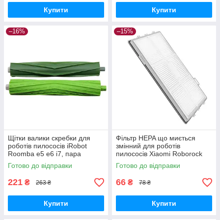
Купити
Купити
–16%
–15%
Щітки валики скребки для
Фільтр HEPA що миється
роботів пилососів iRobot
змінний для роботів
Roomba e5 e6 i7, пара
пилососів Xiaomi Roborock
T7S S7
Готово до відправки
Готово до відправки
221
66
₴
₴
263 ₴
78 ₴
Купити
Купити