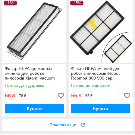
–15%
–15%
Фільтр HEPA що миється
Фільтр HEPA змінний для
змінний для роботів
роботів пилососів iRobot
пилососів Xiaomi Vacuum
Roomba 800 900 серії
Mop 1C
Готово до відправки
Готово до відправки
66
55
₴
₴
78 ₴
65 ₴
Купити
Купити
Показати ще