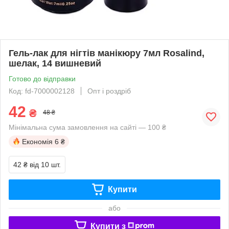
Гель-лак для нігтів манікюру 7мл Rosalind,
шелак, 14 вишневий
Готово до відправки
Код: fd-7000002128
Опт і роздріб
42
₴
48 ₴
Мінімальна сума замовлення на сайті — 100 ₴
Економія
6 ₴
42 ₴
від 10 шт.
Купити
або
Купити з