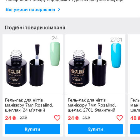
Всі умови повернення
Подібні товари компанії
Гель-лак для нігтів
Гель-лак для нігтів
Гель
манікюру 7мл Rosalind,
манікюру 7мл Rosalind,
мані
шеллак, 24 м'ятний
шелак, 2701 блакитний
шела
24
24
48
₴
₴
27 ₴
26 ₴
Купити
Купити