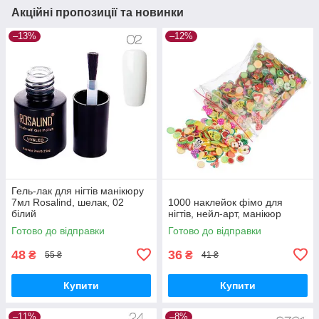
Акційні пропозиції та новинки
–13%
–12%
Гель-лак для нігтів манікюру
7мл Rosalind, шелак, 02
1000 наклейок фімо для
білий
нігтів, нейл-арт, манікюр
Готово до відправки
Готово до відправки
48
36
₴
₴
55 ₴
41 ₴
Купити
Купити
–11%
–8%