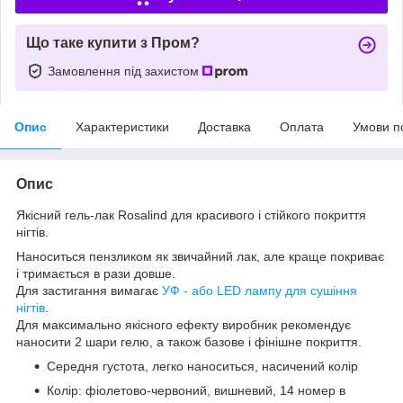
Що таке купити з Пром?
Замовлення під захистом
Опис
Характеристики
Доставка
Оплата
Умови п
Опис
Якісний гель-лак Rosalind для красивого і стійкого покриття
нігтів.
Наноситься пензликом як звичайний лак, але краще покриває
і тримається в рази довше.
Для застигання вимагає
УФ - або LED лампу для сушіння
нігтів
.
Для максимально якісного ефекту виробник рекомендує
наносити 2 шари гелю, а також базове і фінішне покриття.
Середня густота, легко наноситься, насичений колір
Колір: фіолетово-червоний, вишневий, 14 номер в