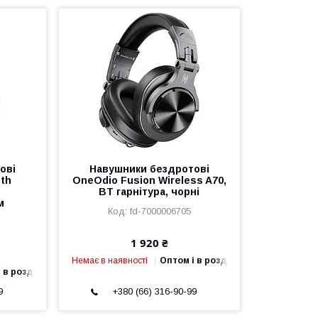
ові
Навушники бездротові
oth
OneOdio Fusion Wireless A70,
BT гарнітура, чорні
м
fd-7000006705
1 920 ₴
Немає в наявності
Оптом і в роздріб
 в роздріб
9
+380 (66) 316-90-99