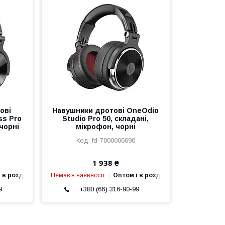
ові
Навушники дротові OneOdio
ss Pro
Studio Pro 50, складані,
 чорні
мікрофон, чорні
fd-7000006690
1 938 ₴
 в роздріб
Немає в наявності
Оптом і в роздріб
9
+380 (66) 316-90-99