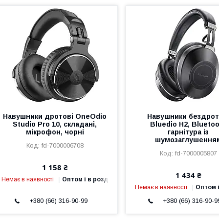
Навушники дротові OneOdio
Навушники бездрот
Studio Pro 10, складані,
Bluedio H2, Blueto
мікрофон, чорні
гарнітура із
шумозаглушення
fd-7000006708
fd-7000005807
1 158 ₴
1 434 ₴
Немає в наявності
Оптом і в роздріб
Немає в наявності
Оптом і
+380 (66) 316-90-99
+380 (66) 316-90-9