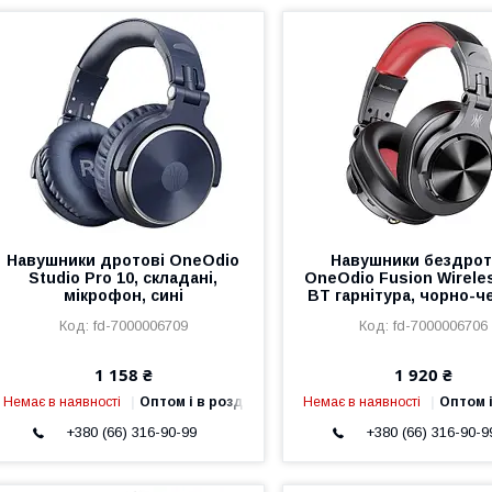
Навушники дротові OneOdio
Навушники бездрот
Studio Pro 10, складані,
OneOdio Fusion Wireles
мікрофон, сині
BT гарнітура, чорно-ч
fd-7000006709
fd-7000006706
1 158 ₴
1 920 ₴
Немає в наявності
Оптом і в роздріб
Немає в наявності
Оптом і
+380 (66) 316-90-99
+380 (66) 316-90-9