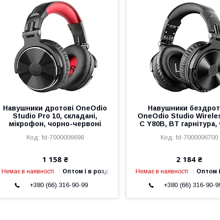
Навушники дротові OneOdio
Навушники бездрот
Studio Pro 10, складані,
OneOdio Studio Wirele
мікрофон, чорно-червоні
C Y80B, BT гарнітура,
fd-7000006698
fd-7000006700
1 158 ₴
2 184 ₴
Немає в наявності
Оптом і в роздріб
Немає в наявності
Оптом і
+380 (66) 316-90-99
+380 (66) 316-90-9