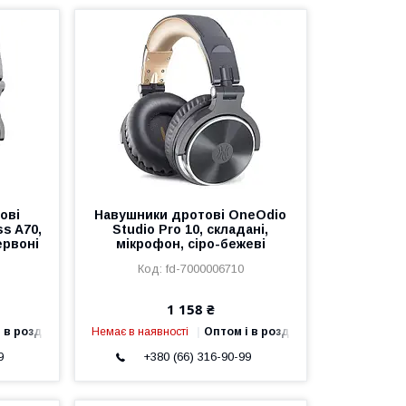
ові
Навушники дротові OneOdio
s A70,
Studio Pro 10, складані,
ервоні
мікрофон, сіро-бежеві
fd-7000006710
1 158 ₴
 в роздріб
Немає в наявності
Оптом і в роздріб
9
+380 (66) 316-90-99