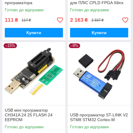
програматора
для ПЛІС CPLD FPGA Xilinx
PROM
Готово до відправки
Готово до відправки
111
2 163
₴
₴
117 ₴
2 337 ₴
Купити
Купити
–15%
–9%
USB міні програматор
CH341A 24 25 FLASH 24
USB програматор ST-LINK V2
EEPROM
STM8 STM32 Cortex-M
Готово до відправки
Готово до відправки