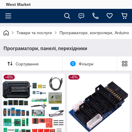
West Market
Товари та послуги
Програматори, контролери, Arduino
Програматори, панелі, перехідники
Сортування
0
Фільтри
–6%
–6%