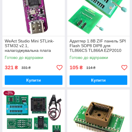
WeAct Studio Mini STLink-
Адаптер 1.8В ZIF панель SPI
STM32 v2.1,
Flash SOP8 DIP8 для
налагоджувальна плата
TL866CS TL866A EZP2010
SWD, програматор
Готово до відправки
Готово до відправки
321
105
₴
₴
331 ₴
114 ₴
Купити
Купити
–3%