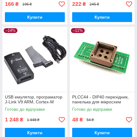
166
222
₴
₴
196 ₴
245 ₴
Купити
Купити
–14%
–11%
USB емулятор, програматор
PLCC44 - DIP40 перехідник,
J-Link V9 ARM, Cortex-M
панелька для мікросхем
Готово до відправки
Готово до відправки
1 248
48
₴
₴
1 448 ₴
54 ₴
Купити
Купити