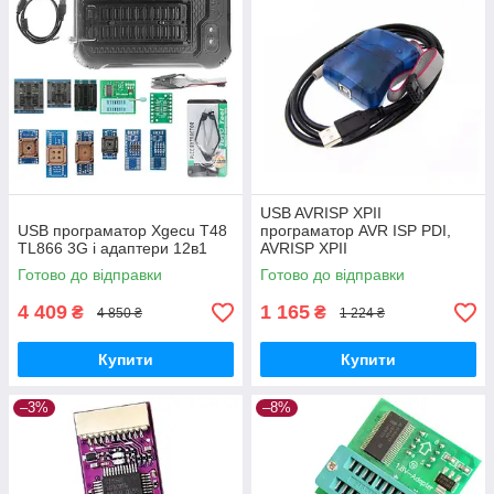
USB AVRISP XPII
USB програматор Xgecu T48
програматор AVR ISP PDI,
TL866 3G і адаптери 12в1
AVRISP XPII
Готово до відправки
Готово до відправки
4 409
1 165
₴
₴
4 850 ₴
1 224 ₴
Купити
Купити
–3%
–8%