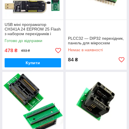
USB міні програматор
CH341A 24 EEPROM 25 Flash
з набором перехідників і
кліпсою
PLCC32 — DIP32 перехідник,
Готово до відправки
панель для мікросхем
478
Немає в наявності
₴
493 ₴
84
₴
Купити