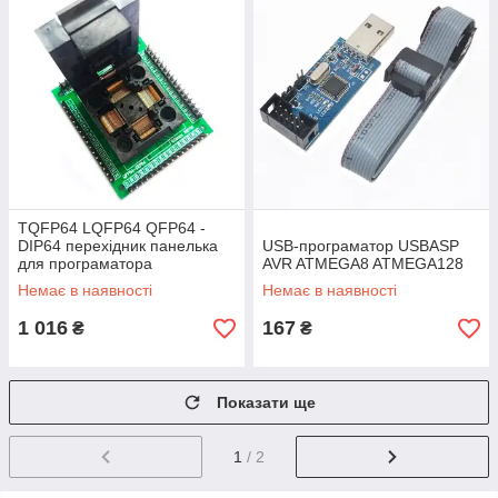
TQFP64 LQFP64 QFP64 -
DIP64 перехідник панелька
USB-програматор USBASP
для програматора
AVR ATMEGA8 ATMEGA128
Немає в наявності
Немає в наявності
1 016
167
₴
₴
Показати ще
1
/ 2