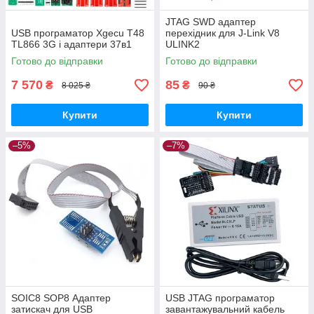
JTAG SWD адаптер
USB програматор Xgecu T48
перехідник для J-Link V8
TL866 3G і адаптери 37в1
ULINK2
Готово до відправки
Готово до відправки
7 570
85
₴
₴
8 025 ₴
90 ₴
Купити
Купити
–5%
–7%
SOIC8 SOP8 Адаптер
USB JTAG програматор
затискач для USB
завантажувальний кабель