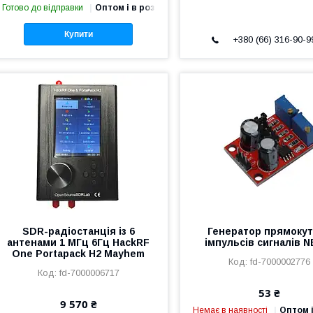
Готово до відправки
Оптом і в роздріб
Купити
+380 (66) 316-90-9
SDR-радіостанція із 6
Генератор прямоку
антенами 1 МГц 6Гц HackRF
імпульсів сигналів N
One Portapack H2 Mayhem
fd-7000002776
fd-7000006717
53 ₴
9 570 ₴
Немає в наявності
Оптом і