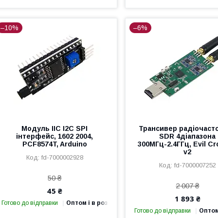
–10%
–6%
Модуль IIC I2C SPI
Трансивер радіочаст
інтерфейс, 1602 2004,
SDR 4діапазона
PCF8574T, Arduino
300МГц-2.4ГГц, Evil C
v2
fd-7000002928
fd-7000007252
50 ₴
2 007 ₴
45 ₴
1 893 ₴
Готово до відправки
Оптом і в роздріб
Готово до відправки
Оптом