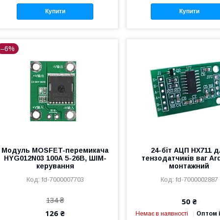
Купити
Купити
–6%
Модуль MOSFET-перемикача
24-біт АЦП HX711 
HYG012N03 100А 5-26В, ШІМ-
тензодатчиків ваг Ar
керування
монтажний
fd-7000007703
fd-7000002887
134 ₴
50 ₴
126 ₴
Немає в наявності
Оптом і