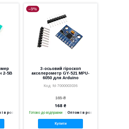
–9%
ймер
3-осьовий гіроскоп
н 2-5В
акселерометр GY-521 MPU-
6050 для Arduino
fd-7000003036
185 ₴
168 ₴
 і в роздріб
Готово до відправки
Оптом і в роздріб
Купити