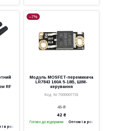
–7%
отний
Модуль MOSFET-перемикача
LR7843 160А 5-18В, ШІМ-
row RF
керування
fd-7000007701
45 ₴
42 ₴
Готово до відправки
Оптом і в роздріб
 і в роздріб