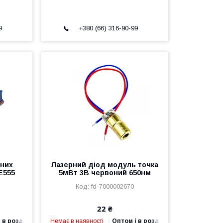
9
+380 (66) 316-90-99
тних
Лазерний діод модуль точка
E555
5мВт 3В червоний 650нм
fd-7000002670
22 ₴
 в роздріб
Немає в наявності
Оптом і в роздріб