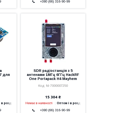
9
+380 (66) 316-90-99
а
SDR радіостанція з 5
7 для
антенами 1МГц 6ГГц HackRF
One Portapack H4 Mayhem
fd-7000007250
15 304 ₴
 в роздріб
Немає в наявності
Оптом і в роздріб
9
+380 (66) 316-90-99