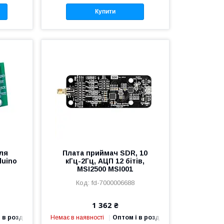
Купити
для
Плата приймач SDR, 10
duino
кГц-2Гц, АЦП 12 бітів,
MSI2500 MSI001
fd-7000006688
1 362 ₴
 в роздріб
Немає в наявності
Оптом і в роздріб