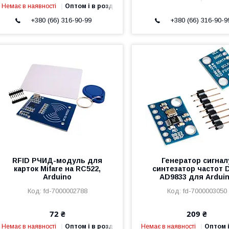
Немає в наявності
Оптом і в роздріб
+380 (66) 316-90-99
+380 (66) 316-90-9
RFID РЧИД-модуль для
Генератор сигнал
карток Mifare на RC522,
синтезатор частот 
Arduino
AD9833 для Ardui
fd-7000002788
fd-7000003050
72 ₴
209 ₴
Немає в наявності
Оптом і в роздріб
Немає в наявності
Оптом і