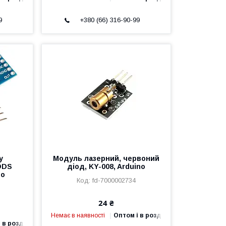
9
+380 (66) 316-90-99
у
Модуль лазерний, червоний
DDS
діод, KY-008, Arduino
no
fd-7000002734
24 ₴
Немає в наявності
Оптом і в роздріб
 в роздріб