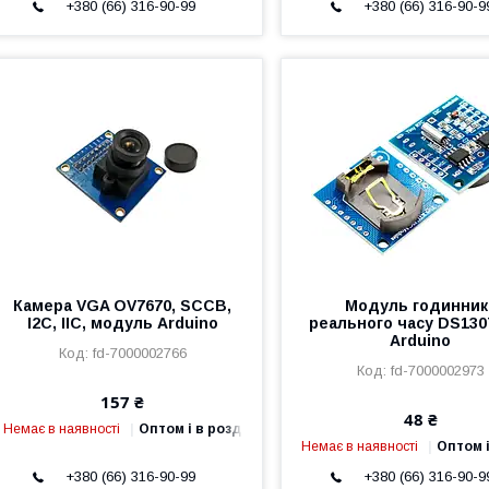
+380 (66) 316-90-99
+380 (66) 316-90-9
Камера VGA OV7670, SCCB,
Модуль годинник
I2C, IIC, модуль Arduino
реального часу DS130
Arduino
fd-7000002766
fd-7000002973
157 ₴
48 ₴
Немає в наявності
Оптом і в роздріб
Немає в наявності
Оптом і
+380 (66) 316-90-99
+380 (66) 316-90-9