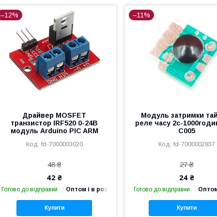
–12%
–11%
Драйвер MOSFET
Модуль затримки та
транзистор IRF520 0-24В
реле часу 2с-1000годи
модуль Arduino PIC ARM
C005
fd-7000003020
fd-7000002837
48 ₴
27 ₴
42 ₴
24 ₴
Готово до відправки
Оптом і в роздріб
Готово до відправки
Оптом
Купити
Купити