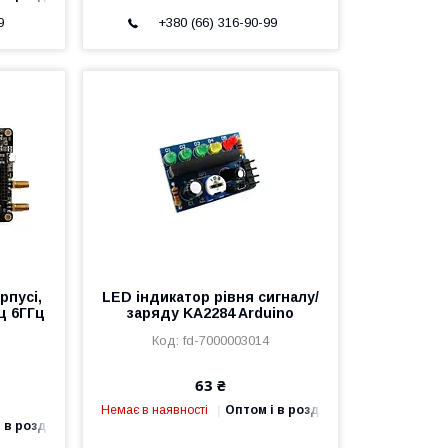
9
+380 (66) 316-90-99
рпусі,
LED індикатор рівня сигналу/
ц 6ГГц
заряду KA2284 Arduino
fd-7000003014
63 ₴
Немає в наявності
Оптом і в роздріб
 в роздріб