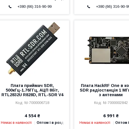
+380 (66) 316-90-99
+380 (66) 316-90-9
Плата приймач SDR,
Плата HackRF One в ко
500кГц-1.76ГГц, АЦП 8біт,
SDR радіостанція 1 МГ
RTL2832U R828D, RTL-SDR V4
з антенами
fd-7000006718
fd-7000002842
4 554 ₴
6 991 ₴
Немає в наявності
Оптом і в роздріб
Немає в наявності
Оптом і