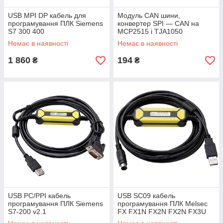
USB MPI DP кабель для
Модуль CAN шини,
програмування ПЛК Siemens
конвертер SPI — CAN на
S7 300 400
MCP2515 і TJA1050
Немає в наявності
Немає в наявності
1 860
194
₴
₴
USB PC/PPI кабель
USB SC09 кабель
програмування ПЛК Siemens
програмування ПЛК Melsec
S7-200 v2.1
FX FX1N FX2N FX2N FX3U