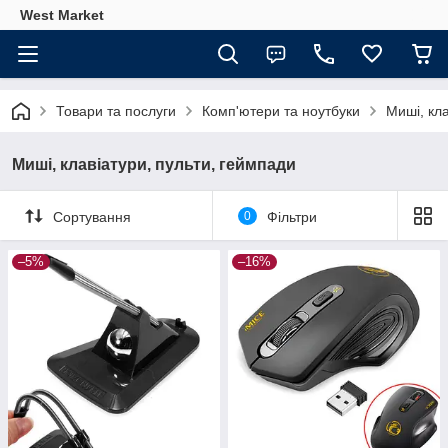
West Market
Товари та послуги
Комп'ютери та ноутбуки
Миші, кла
Миші, клавіатури, пульти, геймпади
Сортування
0
Фільтри
–5%
–16%