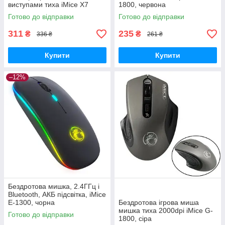
виступами тиха iMice X7
1800, червона
Готово до відправки
Готово до відправки
311
235
₴
₴
336 ₴
261 ₴
Купити
Купити
–12%
Бездротова мишка, 2.4ГГц і
Bluetooth, АКБ підсвітка, iMice
E-1300, чорна
Бездротова ігрова миша
мишка тиха 2000dpi iMice G-
Готово до відправки
1800, сіра