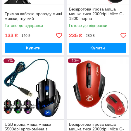
Бездротова ігрова миша
Тримач кабелю проводу миші
мишка тиха 2000dpi iMice G-
мишки, гнучкий
1800, чорна
Готово до відправки
Готово до відправки
133
235
₴
₴
140 ₴
280 ₴
Купити
Купити
–7%
–10%
USB ігрова миша мишка
Бездротова ігрова миша
5500dpi ергономічна з
мишка тиха 2000dpi iMice G-