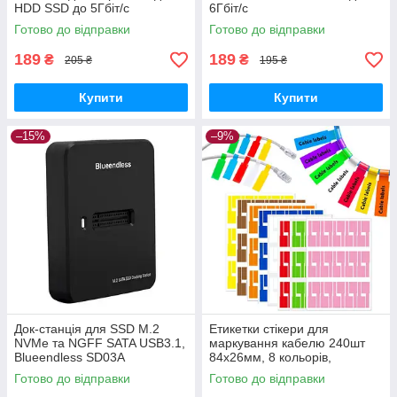
HDD SSD до 5Гбіт/с
6Гбіт/с
Готово до відправки
Готово до відправки
189
189
₴
₴
205 ₴
195 ₴
Купити
Купити
–15%
–9%
Док-станція для SSD M.2
Етикетки стікери для
NVMe та NGFF SATA USB3.1,
маркування кабелю 240шт
Blueendless SD03A
84x26мм, 8 кольорів,
водонепроникні
Готово до відправки
Готово до відправки