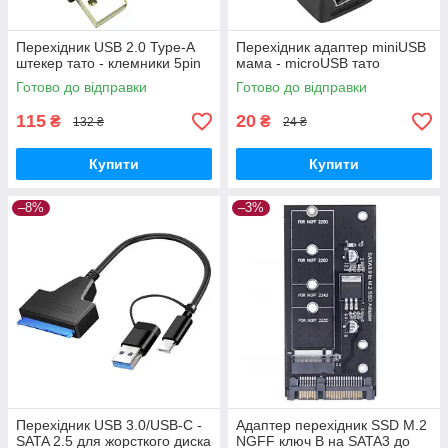
Перехідник USB 2.0 Type-A
Перехідник адаптер miniUSB
штекер тато - клемники 5pin
мама - microUSB тато
Готово до відправки
Готово до відправки
115
20
₴
₴
132 ₴
24 ₴
Купити
Купити
–8%
–3%
Перехідник USB 3.0/USB-C -
Адаптер перехідник SSD M.2
SATA 2.5 для жорсткого диска
NGFF ключ B на SATA3 до