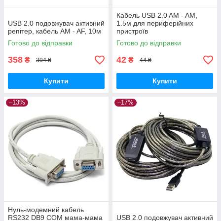
Кабель USB 2.0 AM - AM,
USB 2.0 подовжувач активний
1.5м для периферійних
репітер, кабель AM - AF, 10м
пристроїв
Готово до відправки
Готово до відправки
358
42
₴
₴
394 ₴
44 ₴
Купити
Купити
–13%
–17%
Нуль-модемний кабель
RS232 DB9 COM мама-мама
USB 2.0 подовжувач активний