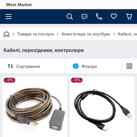
West Market
Товари та послуги
Комп'ютери та ноутбуки
Кабелі, 
Кабелі, перехідники, контролери
Сортування
0
Фільтри
–9%
–5%