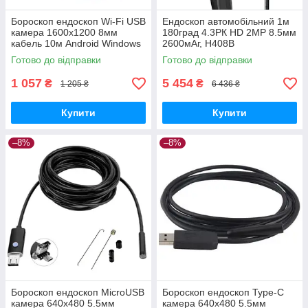
Бороскоп ендоскоп Wi-Fi USB
Ендоскоп автомобільний 1м
камера 1600x1200 8мм
180град 4.3РК HD 2MP 8.5мм
кабель 10м Android Windows
2600мАг, H408B
Готово до відправки
Готово до відправки
1 057
5 454
₴
₴
1 205 ₴
6 436 ₴
Купити
Купити
–8%
–8%
Бороскоп ендоскоп MicroUSB
Бороскоп ендоскоп Type-C
камера 640x480 5.5мм
камера 640x480 5.5мм