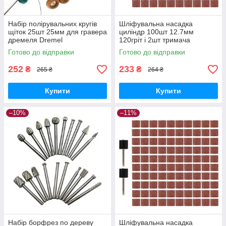
Набір полірувальних кругів
Шліфувальна насадка
щіток 25шт 25мм для гравера
циліндр 100шт 12.7мм
дремеля Dremel
120гріт і 2шт тримача
Готово до відправки
Готово до відправки
252
233
₴
₴
265 ₴
264 ₴
Купити
Купити
–10%
–11%
Набір борфрез по дереву
Шліфувальна насадка