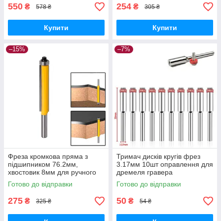
550
254
₴
₴
578 ₴
305 ₴
Купити
Купити
–15%
–7%
Фреза кромкова пряма з
Тримач дисків кругів фрез
підшипником 76.2мм,
3.17мм 10шт оправлення для
хвостовик 8мм для ручного
дремеля гравера
фрезера
Готово до відправки
Готово до відправки
275
50
₴
₴
325 ₴
54 ₴