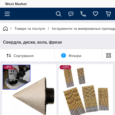
West Market
Товари та послуги
Інструменти та вимірювальні прилад
Свердла, диски, кола, фрези
Сортування
0
Фільтри
–8%
–10%