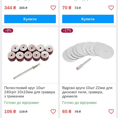
344
70
₴
₴
365 ₴
73 ₴
Купити
Купити
–9%
–17%
Пелюстковий круг 10шт
Відрізні круги 10шт 22мм для
240гріт 10x10мм для гравера
дискової пили, гравера,
з тримачем
дремеля
Готово до відправки
Готово до відправки
106
65
₴
₴
116 ₴
78 ₴