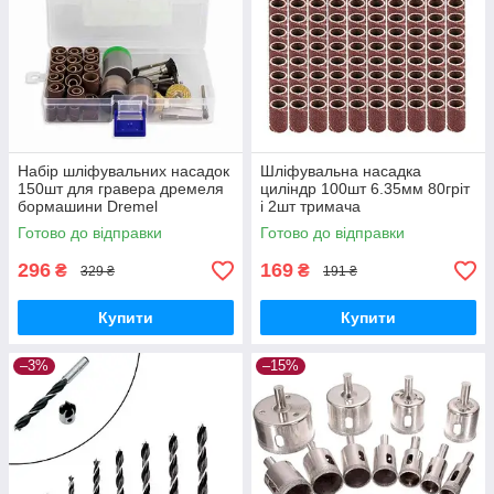
Набір шліфувальних насадок
Шліфувальна насадка
150шт для гравера дремеля
циліндр 100шт 6.35мм 80гріт
бормашини Dremel
і 2шт тримача
Готово до відправки
Готово до відправки
296
169
₴
₴
329 ₴
191 ₴
Купити
Купити
–3%
–15%