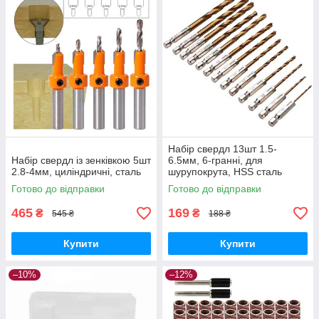
Набір свердл 13шт 1.5-
Набір свердл із зенківкою 5шт
6.5мм, 6-гранні, для
2.8-4мм, циліндричні, сталь
шурупокрута, HSS сталь
Готово до відправки
Готово до відправки
465
169
₴
₴
545 ₴
188 ₴
Купити
Купити
–10%
–12%