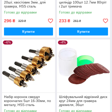
20шт, хвостовик 3мм, для
циліндр 100шт 12.7мм 80гріт
гравера, HSS сталь
і 2шт тримача
Готово до відправки
Готово до відправки
296
233
₴
₴
329 ₴
261 ₴
Купити
Купити
–6%
–4%
Набір коронок свердл
Шліфувальний відрізний диск
корончатих 5шт 16-30мм, по
круг 24мм для гравера
металу, HSS сталь
дремеля, 36шт
Готово до відправки
Готово до відправки