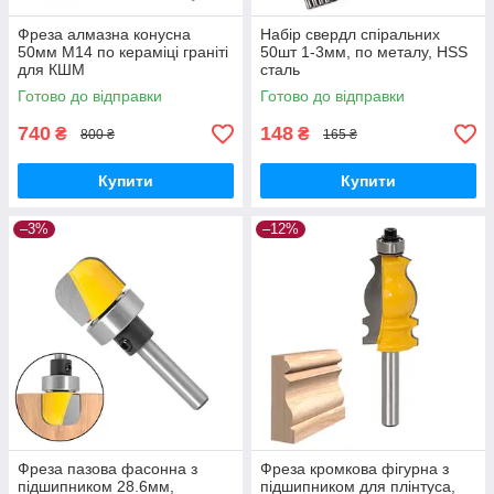
Фреза алмазна конусна
Набір свердл спіральних
50мм M14 по кераміці граніті
50шт 1-3мм, по металу, HSS
для КШМ
сталь
Готово до відправки
Готово до відправки
740
148
₴
₴
800 ₴
165 ₴
Купити
Купити
–3%
–12%
Фреза пазова фасонна з
Фреза кромкова фігурна з
підшипником 28.6мм,
підшипником для плінтуса,