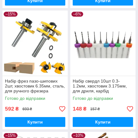
Купити
Купити
–15%
–6%
Набір фрез пазо-шипових
Набір свердл 10шт 0.3-
2шт, хвостовик 6.35мм, сталь,
1.2мм, хвостовик 3.175мм,
для ручного фрезера
для дриля, карбід
вольфрама
Готово до відправки
Готово до відправки
592
148
₴
₴
693 ₴
157 ₴
Купити
Купити
–15%
–10%