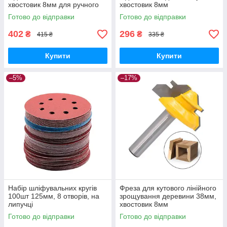
хвостовик 8мм для ручного
хвостовик 8мм
фрезера
Готово до відправки
Готово до відправки
402
296
₴
₴
415 ₴
335 ₴
Купити
Купити
–5%
–17%
Набір шліфувальних кругів
Фреза для кутового лінійного
100шт 125мм, 8 отворів, на
зрощування деревини 38мм,
липучці
хвостовик 8мм
Готово до відправки
Готово до відправки