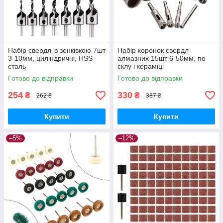
Набір свердл із зенківкою 7шт
Набір коронок свердл
3-10мм, циліндричні, HSS
алмазних 15шт 6-50мм, по
сталь
склу і кераміці
Готово до відправки
Готово до відправки
254
330
₴
₴
262 ₴
387 ₴
Купити
Купити
–5%
–12%