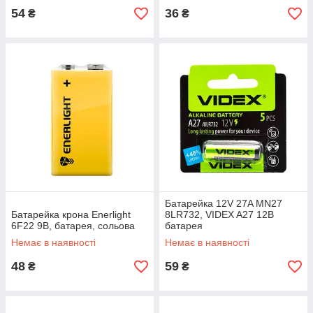
54
36
₴
₴
Батарейка 12V 27A MN27
Батарейка крона Enerlight
8LR732, VIDEX A27 12В
6F22 9В, батарея, сольова
батарея
Немає в наявності
Немає в наявності
48
59
₴
₴