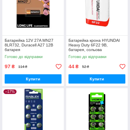
Батарейка 12V 27A MN27
Батарейка крона HYUNDAI
8LR732, Duracell A27 12В
Heavy Duty 6F22 9В,
батарея
батарея, сольова
Готово до відправки
Готово до відправки
97
44
₴
₴
114 ₴
52 ₴
Купити
Купити
–17%