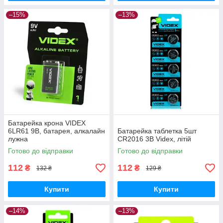
–15%
–13%
Батарейка крона VIDEX
6LR61 9В, батарея, алкалайн
Батарейка таблетка 5шт
лужна
CR2016 3В Videx, літій
Готово до відправки
Готово до відправки
112
112
₴
₴
132 ₴
129 ₴
Купити
Купити
–14%
–13%