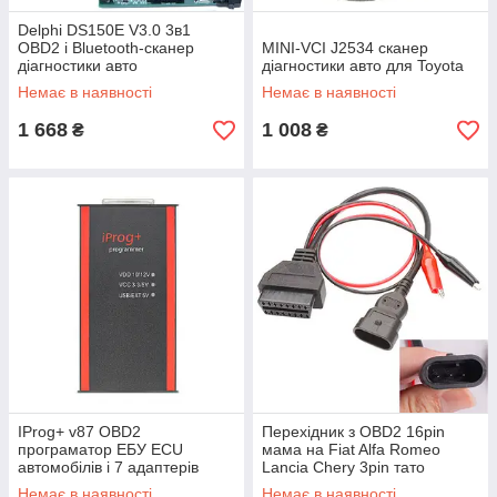
Delphi DS150E V3.0 3в1
OBD2 і Bluetooth-сканер
MINI-VCI J2534 сканер
діагностики авто
діагностики авто для Toyota
Немає в наявності
Немає в наявності
1 668
1 008
₴
₴
IProg+ v87 OBD2
Перехідник з OBD2 16pin
програматор ЕБУ ECU
мама на Fiat Alfa Romeo
автомобілів і 7 адаптерів
Lancia Chery 3pin тато
Немає в наявності
Немає в наявності