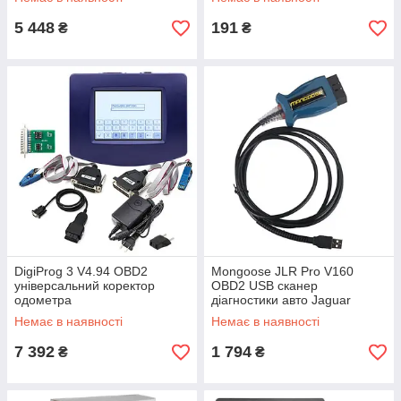
5 448
191
₴
₴
DigiProg 3 V4.94 OBD2
Mongoose JLR Pro V160
універсальний коректор
OBD2 USB сканер
одометра
діагностики авто Jaguar
LandRover
Немає в наявності
Немає в наявності
7 392
1 794
₴
₴