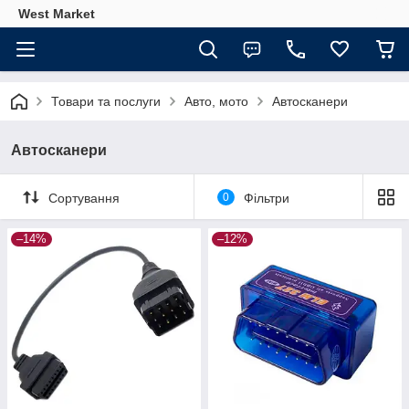
West Market
Товари та послуги
Авто, мото
Автосканери
Автосканери
Сортування
0
Фільтри
–14%
–12%